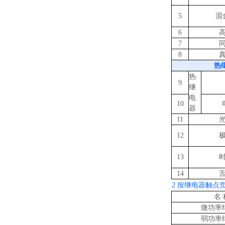
5
混
6
7
8
热
热
9
继
电
10
器
11
12
13
14
2.按继电器触点
名 
微功率
弱功率